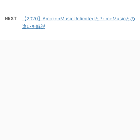
NEXT
【2020】AmazonMusicUnlimitedとPrimeMusicとの
違いを解説